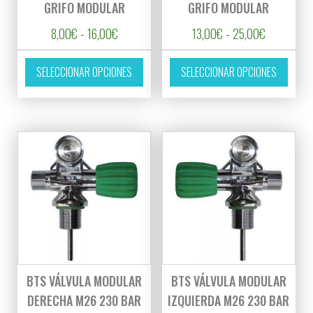
GRIFO MODULAR
GRIFO MODULAR
Rango de precios: desde 8,00€ hasta 16,00€
Rango de p
8,00
€
-
16,00
€
13,00
€
-
25,00
€
Este producto tiene múltiples variantes. L
Este p
SELECCIONAR OPCIONES
SELECCIONAR OPCIONES
BTS VÁLVULA MODULAR
BTS VÁLVULA MODULAR
DERECHA M26 230 BAR
IZQUIERDA M26 230 BAR