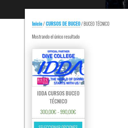
Inicio
/
CURSOS DE BUCEO
/ BUCEO TÉCNICO
Mostrando el único resultado
IDDA CURSOS BUCEO
TÉCNICO
Rango de precios: desde 300
300,00
€
-
990,00
€
Este producto tiene múltipl
SELECCIONAR OPCIONES