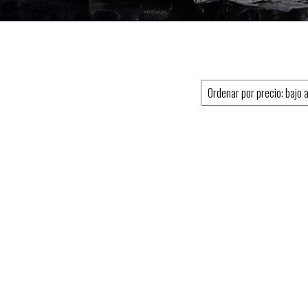
,00€ hasta 990,00€
es variantes. Las opciones se pueden elegir en la página de producto