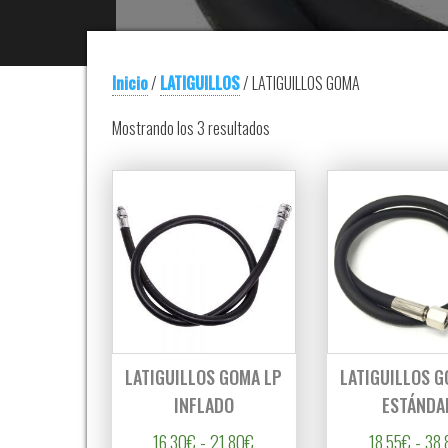
Inicio
/
LATIGUILLOS
/ LATIGUILLOS GOMA
Ordenado por precio: bajo a alt
Mostrando los 3 resultados
LATIGUILLOS GOMA LP
LATIGUILLOS G
INFLADO
ESTÁNDA
Rango de precios: desde 16,30€
16,30
€
-
21,80
€
18,55
€
-
38,