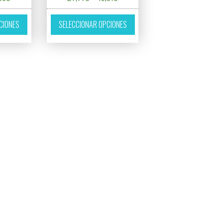
es variantes. Las opciones se pueden elegir en la página de producto
Este producto tiene múltiples variantes. Las opciones se pueden eleg
Este producto tiene múltiples 
CIONES
SELECCIONAR OPCIONES