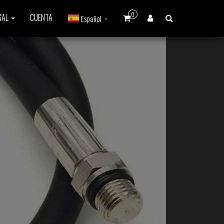
0
GAL
CUENTA
Español
▼