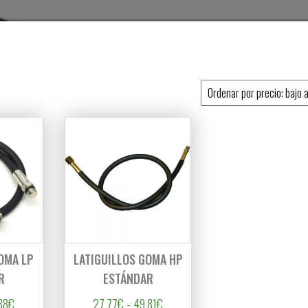
o
OMA LP
LATIGUILLOS GOMA HP
R
ESTÁNDAR
 hasta 21,80€
Rango de precios: desde 18,55€ hasta 38,88€
Rango de precios: desde 27,77€ h
88
€
27,77
€
-
49,81
€