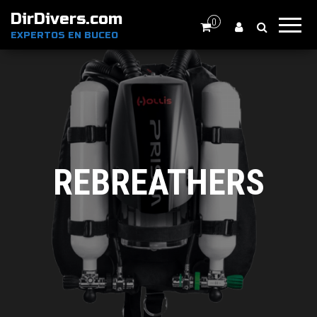
DirDivers.com
0
EXPERTOS EN BUCEO
REBREATHERS