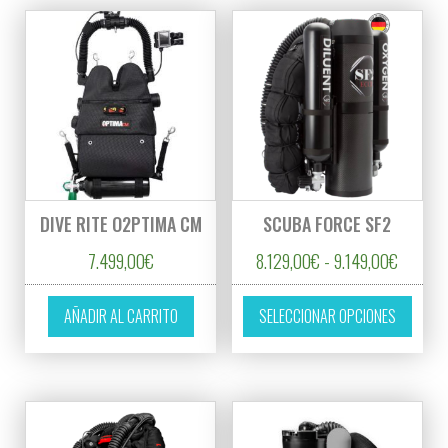
DIVE RITE O2PTIMA CM
SCUBA FORCE SF2
Rango d
7.499,00
€
8.129,00
€
-
9.149,00
€
Este p
AÑADIR AL CARRITO
SELECCIONAR OPCIONES