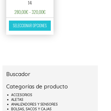
14
Rango de precios: desde 280,00€ hasta 3
280,00
€
-
320,00
€
Este producto tiene múltiples variantes. L
SELECCIONAR OPCIONES
Buscador
Categorías de producto
ACCESORIOS
ALETAS
ANALIZADORES Y SENSORES
BOLSAS, SACOS Y CAJAS