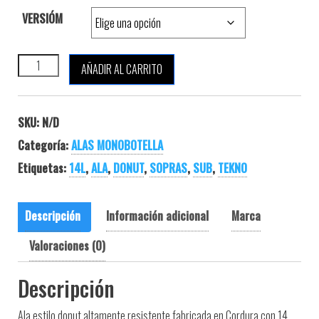
VERSIÓM
SOPRAS TEK TEKNO DONUT 14 cantidad
AÑADIR AL CARRITO
SKU:
N/D
Categoría:
ALAS MONOBOTELLA
Etiquetas:
14L
,
ALA
,
DONUT
,
SOPRAS
,
SUB
,
TEKNO
Descripción
Información adicional
Marca
Valoraciones (0)
Descripción
Ala estilo donut altamente resistente fabricada en Cordura con 14