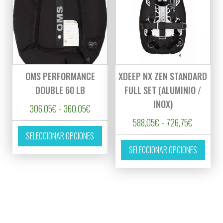
OMS PERFORMANCE
XDEEP NX ZEN STANDARD
DOUBLE 60 LB
FULL SET (ALUMINIO /
INOX)
Rango de precios: desde 306,05€ hasta 36
306,05
€
-
360,05
€
Rango de 
588,05
€
-
726,75
€
Este producto tiene múltiples variantes. L
SELECCIONAR OPCIONES
Este p
SELECCIONAR OPCIONES