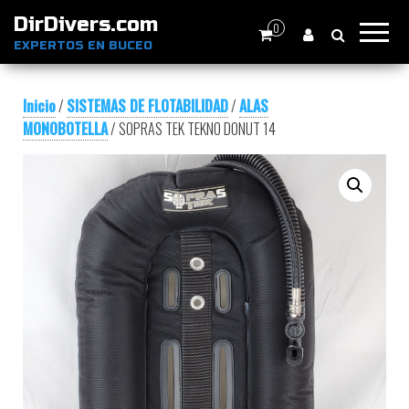
DirDivers.com
0
EXPERTOS EN BUCEO
Inicio
/
SISTEMAS DE FLOTABILIDAD
/
ALAS
MONOBOTELLA
/ SOPRAS TEK TEKNO DONUT 14