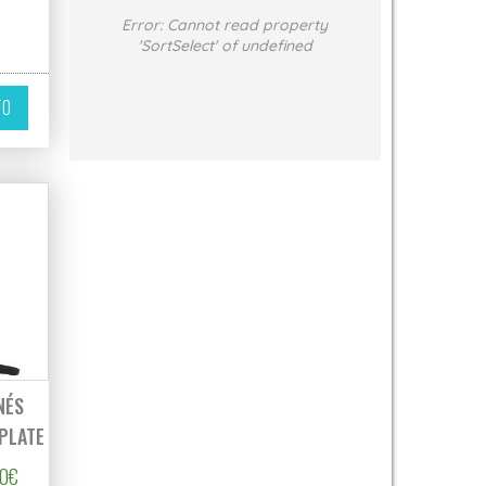
Error:
Cannot read property
'SortSelect' of undefined
TO
NÉS
PLATE
Rango de precios: desde 200,00€ hasta 220,00€
00
€