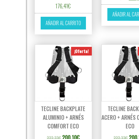
176,41
€
AÑADIR AL CA
AÑADIR AL CARRITO
¡Oferta!
TECLINE BACKPLATE
TECLINE BAC
ALUMINIO + ARNÉS
ACERO + ARNÉS
COMFORT ECO
ECO
El precio original era: 222,33€.
El precio actual es: 200,10€.
El pr
200,10
€
200,
222,33
€
222,33
€