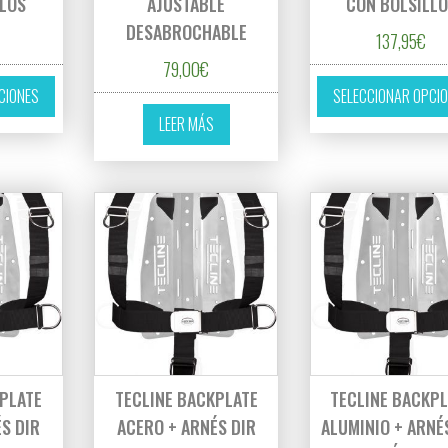
LLOS
AJUSTABLE
CON BOLSILL
DESABROCHABLE
137,95
€
79,00
€
Este producto tiene múltiples variantes. Las opciones se pueden eleg
CIONES
SELECCIONAR OPCI
LEER MÁS
KPLATE
TECLINE BACKPLATE
TECLINE BACKPL
S DIR
ACERO + ARNÉS DIR
ALUMINIO + ARNÉ