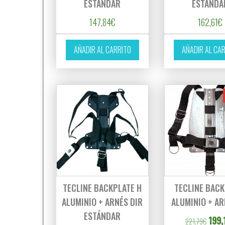
ESTÁNDAR
ESTÁNDA
147,84
€
162,61
€
AÑADIR AL CARRITO
AÑADIR AL CA
TECLINE BACKPLATE H
TECLINE BAC
ALUMINIO + ARNÉS DIR
ALUMINIO + AR
ESTÁNDAR
El pr
199,
221,79
€