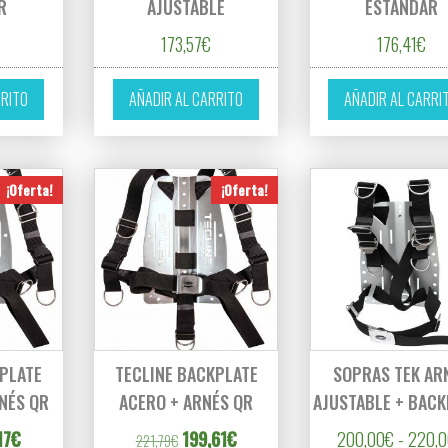
R
AJUSTABLE
ESTÁNDAR
173,57
€
176,41
€
RRITO
AÑADIR AL CARRITO
AÑADIR AL CARRI
¡Oferta!
¡Oferta!
KPLATE
TECLINE BACKPLATE
SOPRAS TEK AR
NÉS QR
ACERO + ARNÉS QR
AJUSTABLE + BACK
ecio original era: 221,79€.
El precio actual es: 199,17€.
El precio original era: 221,79€.
El precio actual es: 199,61€.
17
€
199,61
€
200,00
€
-
220,
221,79
€