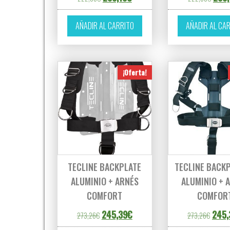
AÑADIR AL CARRITO
AÑADIR AL CA
¡Oferta!
TECLINE BACKPLATE
TECLINE BACKP
ALUMINIO + ARNÉS
ALUMINIO + 
COMFORT
COMFOR
El precio original era: 273,26€.
El precio actual es: 245,39€.
El pre
245,39
€
245,
273,26
€
273,26
€