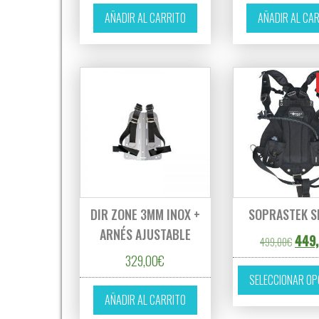
AÑADIR AL CARRITO
AÑADIR AL CA
DIR ZONE 3MM INOX +
SOPRASTEK SI
ARNÉS AJUSTABLE
El pr
449,
499,00
€
329,00
€
SELECCIONAR OP
AÑADIR AL CARRITO