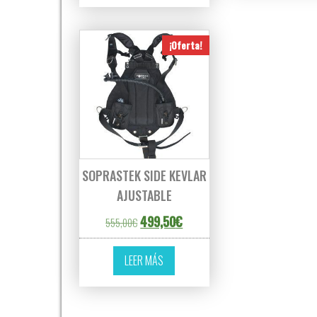
¡Oferta!
SOPRASTEK SIDE KEVLAR
AJUSTABLE
El precio original era: 555,00€.
El precio actual es: 499,50€.
499,50
€
555,00
€
LEER MÁS