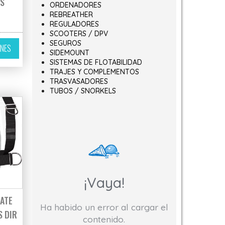
OS
ORDENADORES
REBREATHER
REGULADORES
SCOOTERS / DPV
ir en la página de producto
Este producto tiene múltiples variantes. Las opciones se pueden elegir 
SEGUROS
ONES
SIDEMOUNT
SISTEMAS DE FLOTABILIDAD
TRAJES Y COMPLEMENTOS
TRASVASADORES
TUBOS / SNORKELS
¡Vaya!
ATE
Ha habido un error al cargar el
S DIR
contenido.