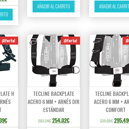
AÑADIR AL CARRITO
AÑADIR AL CARRI
RRITO
¡Oferta!
¡Oferta!
¡O
LATE H
TECLINE BACKPLATE
TECLINE BACKPL
ARNÉS
ACERO 6 MM + ARNÉS DIR
ACERO 6 MM + A
T
ESTÁNDAR
COMFORT
cio original era: 273,26€.
El precio actual es: 245,39€.
El precio original era: 282,24€.
El precio actual es: 254,02€.
El precio
39
€
254,02
€
295,49
282,24
€
329,05
€