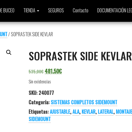
E BUCEO
TIENDA
SEGUROS
Contacto
DOCUMENTACIÓN LE
OUNT
/ SOPRASTEK SIDE KEVLAR
SOPRASTEK SIDE KEVLAR
El precio original era: 535,00€.
El precio actual es: 481,50€.
481,50
€
535,00
€
Sin existencias
SKU:
240077
Categoría:
SISTEMAS COMPLETOS SIDEMOUNT
Etiquetas:
AJUSTABLE
,
ALA
,
KEVLAR
,
LATERAL
,
MONTAJ
SIDEMOUNT