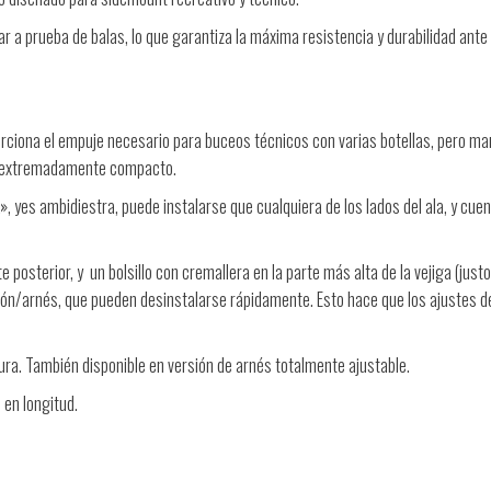
ar a prueba de balas, lo que garantiza la máxima resistencia y durabilidad ante
ciona el empuje necesario para buceos técnicos con varias botellas, pero man
ea extremadamente compacto.
, yes ambidiestra, puede instalarse que cualquiera de los lados del ala, y cue
e posterior, y un bolsillo con cremallera en la parte más alta de la vejiga (just
turón/arnés, que pueden desinstalarse rápidamente. Esto hace que los ajustes d
tura. También disponible en versión de arnés totalmente ajustable.
 en longitud.