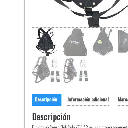
Descripción
Información adicional
Marc
Descripción
El sistema SoprasTek Side KEVLAR es un sistema compacto