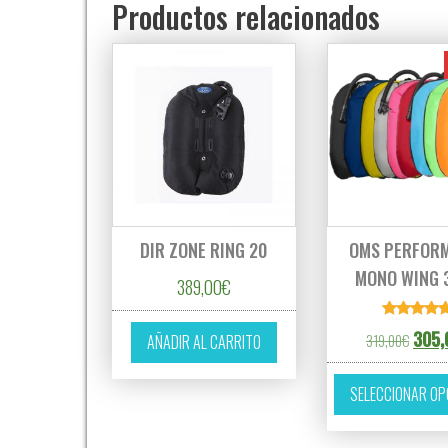
Productos relacionados
DIR ZONE RING 20
OMS PERFOR
MONO WING 
389,00
€
Valorado
El pre
305,
319,00
€
AÑADIR AL CARRITO
con
5.00
de 5
SELECCIONAR OP