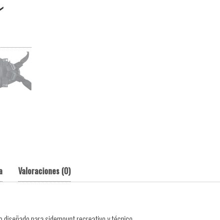
a
Valoraciones (0)
 diseñado para sidemount recreativo y técnico.