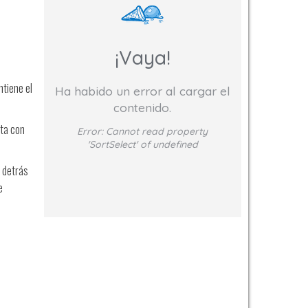
¡Vaya!
tiene el
Ha habido un error al cargar el
contenido.
nta con
Error:
Cannot read property
'SortSelect' of undefined
o detrás
e