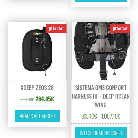
¡Oferta!
¡Oferta!
XDEEP ZEOS 28
SISTEMA OMS CONFORT
HARNESS III + DEEP OCEAN
El precio original era: 299,00€.
El precio actual es: 284,05€.
284,05
€
299,00
€
WING
Rango de
AÑADIR AL CARRITO
998,10
€
-
1.007,10
€
Este p
SELECCIONAR OPCIONES