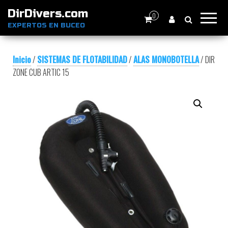
DirDivers.com
0
EXPERTOS EN BUCEO
Inicio
/
SISTEMAS DE FLOTABILIDAD
/
ALAS MONOBOTELLA
/ DIR
ZONE CUB ARTIC 15