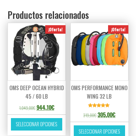
Productos relacionados
¡Oferta!
¡Oferta!
OMS DEEP OCEAN HYBRID
OMS PERFORMANCE MONO
45 / 60 LB
WING 32 LB
El precio original era: 1.049,00€.
El precio actual es: 944,10€.
944,10
€
1.049,00
€
Valorado
El precio original era
El precio a
305,00
€
319,00
€
con
Este producto tiene múltiples variantes. L
5.00
SELECCIONAR OPCIONES
de 5
Este p
SELECCIONAR OPCIONES