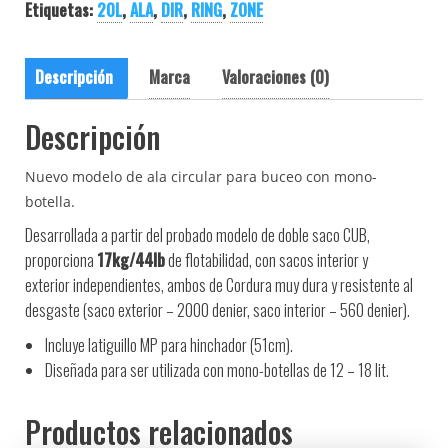
Etiquetas:
20L
,
ALA
,
DIR
,
RING
,
ZONE
Descripción
Marca
Valoraciones (0)
Descripción
Nuevo modelo de ala circular para buceo con mono-
botella.
Desarrollada a partir del probado modelo de doble saco CUB,
p
roporciona
17
kg/44lb
de flotabilidad
, con sacos interior y
exterior
independientes
, ambos de
Cordura muy dura
y
resistente
al
desgaste
(saco exterior
– 2000
denier
,
saco
interior
– 560
denier
).
Incluye latiguillo MP para hinchador (51cm).
Diseñada para ser utilizada con mono-botellas de 12 – 18 lit.
Productos relacionados