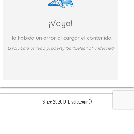
¡Vaya!
Ha habido un error al cargar el contenido.
Error:
Cannot read property 'SortSelect' of undefined
Since 2020 DirDivers.com©
Avisos
Lista
de
valoraciones