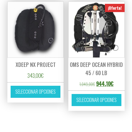
¡Oferta!
XDEEP NX PROJECT
OMS DEEP OCEAN HYBRID
45 / 60 LB
343,00
€
El precio original er
El precio 
944,10
€
1.049,00
€
Este producto tiene múltiples variantes. L
SELECCIONAR OPCIONES
Este p
SELECCIONAR OPCIONES