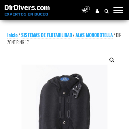
DirDivers.com
0
EXPERTOS EN BUCEO
Inicio
/
SISTEMAS DE FLOTABILIDAD
/
ALAS MONOBOTELLA
/ DIR
ZONE RING 17