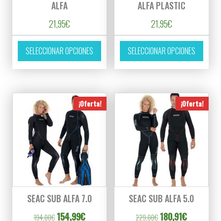
ALFA
ALFA PLASTIC
21,95
€
21,95
€
Este producto tiene múltiples variantes. L
Este p
SELECCIONAR OPCIONES
SELECCIONAR OPCIONES
¡Oferta!
¡Oferta!
SEAC SUB ALFA 7.0
SEAC SUB ALFA 5.0
El precio original era: 194,00€.
El precio actual es: 154,99€.
El precio original er
El precio a
154,99
€
180,91
€
194,00
€
229,00
€