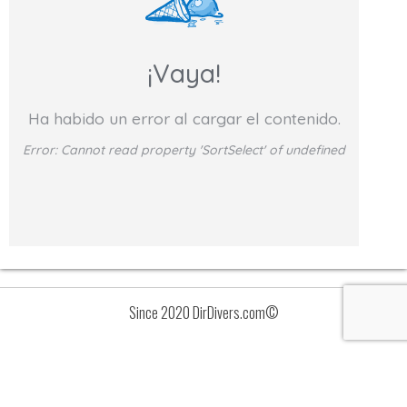
¡Vaya!
Ha habido un error al cargar el contenido.
Error:
Cannot read property 'SortSelect' of undefined
Since 2020 DirDivers.com©
Avisos
Lista
de
valoraciones