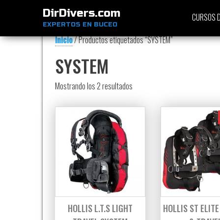
DirDivers.com
CURSOS D
EXPERTOS EN BUCEO
Inicio
/ Productos etiquetados “SYSTEM”
SYSTEM
Ordenado por precio: bajo a alt
Mostrando los 2 resultados
HOLLIS L.T.S LIGHT
HOLLIS ST ELIT