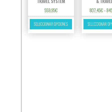
TRAVEL SYSTEM
& TRAVE
559,95
€
807,45
€
-
84
Este producto tiene múltipl
SELECCIONAR OPCIONES
SELECCIONAR OP