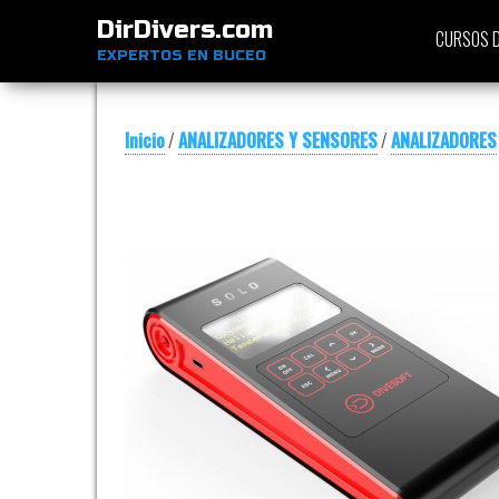
DirDivers.com
CURSOS D
EXPERTOS EN BUCEO
Inicio
/
ANALIZADORES Y SENSORES
/
ANALIZADORES