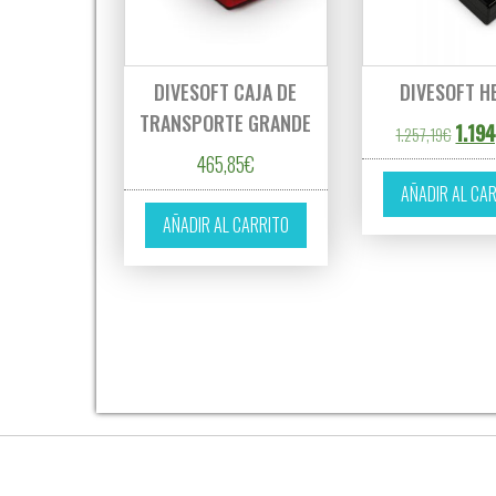
DIVESOFT CAJA DE
DIVESOFT H
TRANSPORTE GRANDE
El pre
1.19
1.257,19
€
465,85
€
AÑADIR AL CA
AÑADIR AL CARRITO