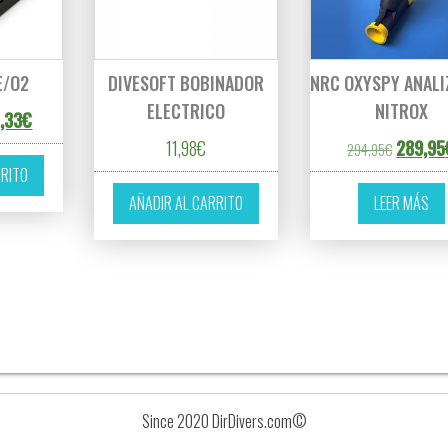
E/O2
DIVESOFT BOBINADOR
NRC OXYSPY ANAL
ELECTRICO
NITROX
cio original era: 1.257,19€.
El precio actual es: 1.194,33€.
4,33
€
El precio
11,98
€
289,95
294,95
€
RRITO
AÑADIR AL CARRITO
LEER MÁS
Since 2020 DirDivers.com©