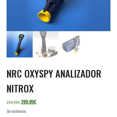
NRC OXYSPY ANALIZADOR
NITROX
El precio original era: 294,95€.
El precio actual es: 289,95€.
289,95
€
294,95
€
Sin existencias