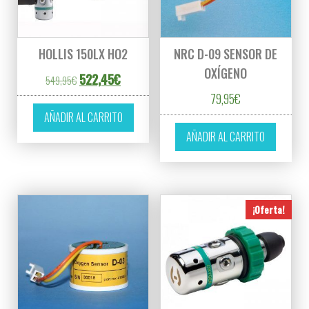
HOLLIS 150LX HO2
NRC D-09 SENSOR DE
OXÍGENO
El precio original era: 549,95€.
El precio actual es: 522,45€.
522,45
€
549,95
€
79,95
€
AÑADIR AL CARRITO
AÑADIR AL CARRITO
¡Oferta!