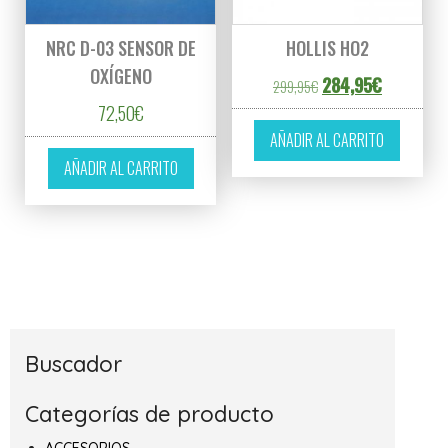
NRC D-03 SENSOR DE
HOLLIS HO2
OXÍGENO
El precio original er
El precio a
284,95
€
299,95
€
72,50
€
AÑADIR AL CARRITO
AÑADIR AL CARRITO
Buscador
Categorías de producto