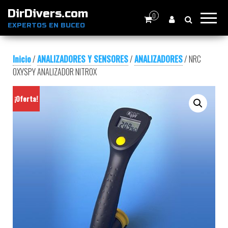
DirDivers.com
0
EXPERTOS EN BUCEO
Inicio
/
ANALIZADORES Y SENSORES
/
ANALIZADORES
/ NRC
OXYSPY ANALIZADOR NITROX
¡Oferta!