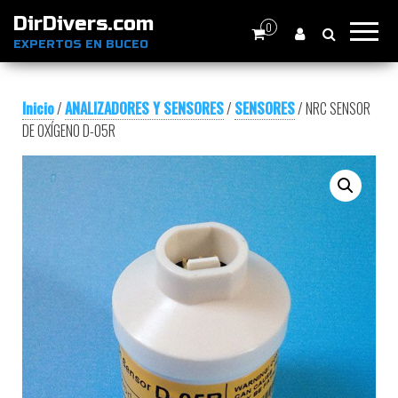
DirDivers.com
0
EXPERTOS EN BUCEO
Inicio
/
ANALIZADORES Y SENSORES
/
SENSORES
/ NRC SENSOR
DE OXÍGENO D-05R