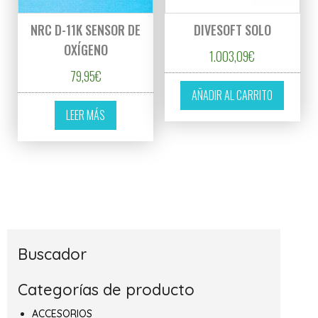
NRC D-11K SENSOR DE
DIVESOFT SOLO
OXÍGENO
1.003,09
€
79,95
€
AÑADIR AL CARRITO
LEER MÁS
Buscador
Categorías de producto
ACCESORIOS