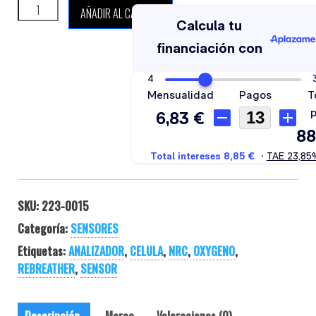
NRC SENSOR DE OXÍGENO D-05R cantidad
AÑADIR AL CARRITO
SKU:
223-0015
Categoría:
SENSORES
Etiquetas:
ANALIZADOR
,
CELULA
,
NRC
,
OXYGENO
,
REBREATHER
,
SENSOR
Descripción
Marca
Valoraciones (0)