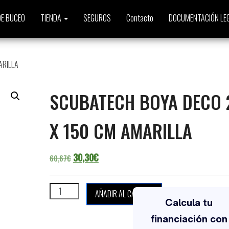
E BUCEO
TIENDA
SEGUROS
Contacto
DOCUMENTACIÓN LE
ARILLA
SCUBATECH BOYA DECO 
X 150 CM AMARILLA
El precio original era: 60,67€.
El precio actual es: 30,30€.
30,30
€
60,67
€
SCUBATECH BOYA DECO 25 X 150 CM AMARILLA cantid
AÑADIR AL CARRITO