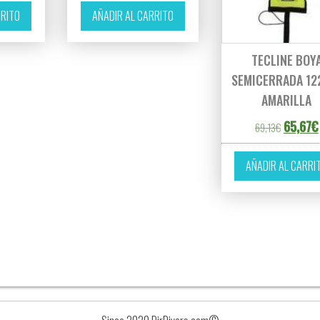
RRITO
AÑADIR AL CARRITO
TECLINE BOY
SEMICERRADA 12
AMARILLA
El precio
65,67
€
69,13
€
AÑADIR AL CARRI