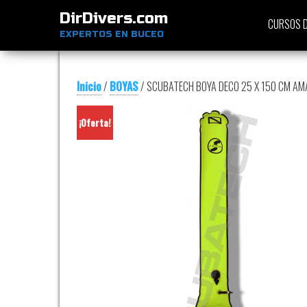
DirDivers.com
CURSOS D
EXPERTOS EN BUCEO
Inicio
/
BOYAS
/ SCUBATECH BOYA DECO 25 X 150 CM AM
¡Oferta!