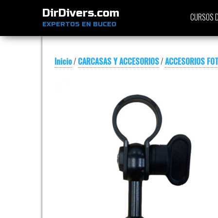
DirDivers.com
CURSOS D
EXPERTOS EN BUCEO
Inicio
/
CARCASAS Y ACCESORIOS
/
ACCESORIOS FOT