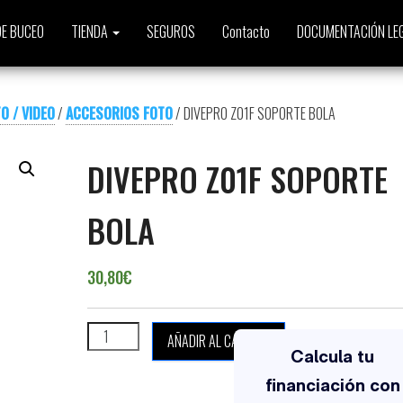
E BUCEO
TIENDA
SEGUROS
Contacto
DOCUMENTACIÓN LE
O / VIDEO
/
ACCESORIOS FOTO
/ DIVEPRO Z01F SOPORTE BOLA
DIVEPRO Z01F SOPORTE
BOLA
30,80
€
DIVEPRO Z01F SOPORTE BOLA cantidad
AÑADIR AL CARRITO