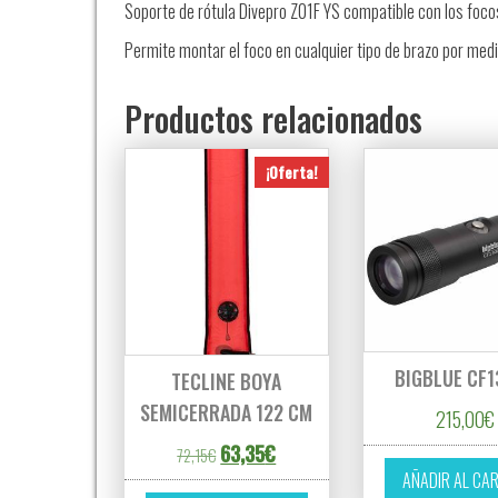
Soporte de rótula Divepro Z01F YS compatible
con los foco
Permite montar el foco en cualquier tipo de brazo por medi
Productos relacionados
¡Oferta!
BIGBLUE CF
TECLINE BOYA
SEMICERRADA 122 CM
215,00
€
El precio original era: 72,15€.
El precio actual es: 63,35€.
63,35
€
72,15
€
AÑADIR AL CA