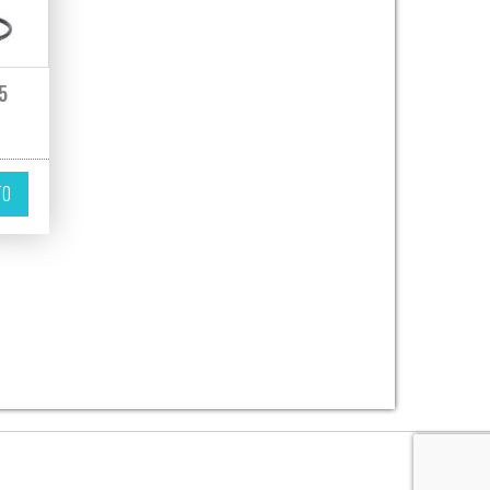
5
ir en la página de producto
TO