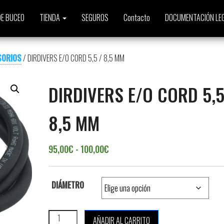
E BUCEO
TIENDA
SEGUROS
Contacto
DOCUMENTACIÓN LE
SORIOS
/ DIRDIVERS E/O CORD 5,5 / 8,5 MM
DIRDIVERS E/O CORD 5,5
8,5 MM
Rango de precios: desde 95,00€
95,00
€
-
100,00
€
DIÁMETRO
DIRDIVERS E/O CORD 5,5 / 8,5 MM cantidad
AÑADIR AL CARRITO