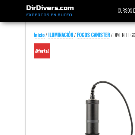
DirDivers.com
CURSOS D
EXPERTOS EN BUCEO
Inicio
/
ILUMINACIÓN
/
FOCOS CANISTER
/ DIVE RITE G
¡Oferta!