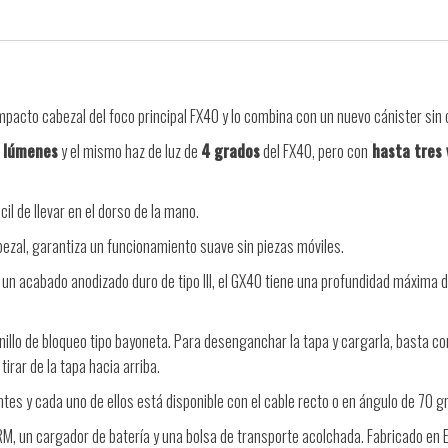
mpacto cabezal del foco principal FX40 y lo combina con un nuevo cánister sin c
 lúmenes
y el mismo haz de luz de
4 grados
del FX40, pero con
hasta tres 
il de llevar en el dorso de la mano.
cabezal, garantiza un funcionamiento suave sin piezas móviles.
un acabado anodizado duro de tipo III, el GX40 tiene una profundidad máxima 
anillo de bloqueo tipo bayoneta. Para desenganchar la tapa y cargarla, basta co
tirar de la tapa hacia arriba.
tes y cada uno de ellos está disponible con el cable recto o en ángulo de 70 g
M, un cargador de batería y una bolsa de transporte acolchada. Fabricado en E