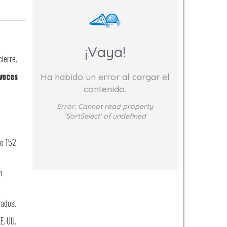
¡Vaya!
ierre.
veces
Ha habido un error al cargar el
contenido.
Error:
Cannot read property
'SortSelect' of undefined
de 152
n
rados.
E. UU.