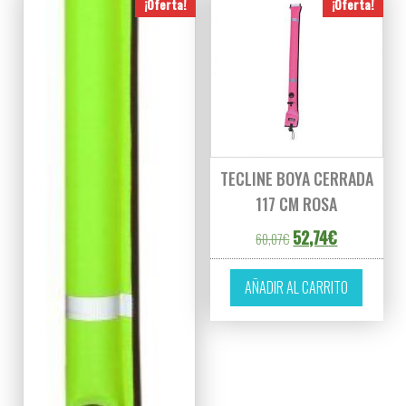
¡Oferta!
¡Oferta!
TECLINE BOYA CERRADA
117 CM ROSA
El precio original er
El precio act
52,74
€
60,07
€
AÑADIR AL CARRITO