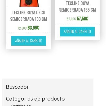
TECLINE BOYA
SEMICERRADA 135 CM
TECLINE BOYA DECO
El precio original er
El precio ac
57,50
€
SEMICERRADA 183 CM
65,49
€
El precio original era: 72,88€.
El precio actual es: 63,99€.
63,99
€
72,88
€
AÑADIR AL CARRITO
AÑADIR AL CARRITO
Buscador
Categorías de producto