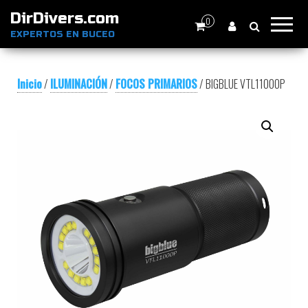
DirDivers.com
0
EXPERTOS EN BUCEO
Inicio
/
ILUMINACIÓN
/
FOCOS PRIMARIOS
/ BIGBLUE VTL11000P