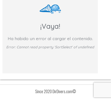
¡Vaya!
Ha habido un error al cargar el contenido.
Error:
Cannot read property 'SortSelect' of undefined
Since 2020 DirDivers.com©
Avisos
Lista
de