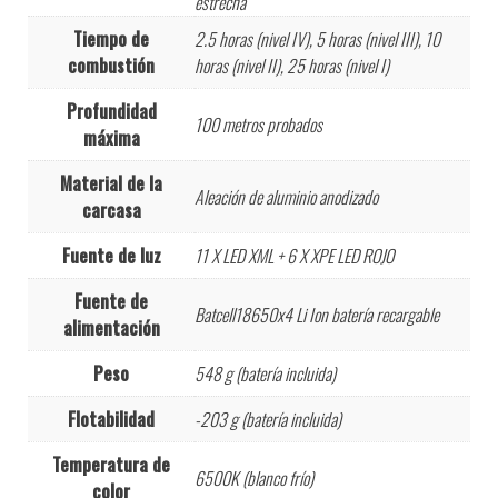
estrecha
Tiempo de
2.5 horas (nivel IV), 5 horas (nivel III), 10
combustión
horas (nivel II), 25 horas (nivel I)
Profundidad
100 metros probados
máxima
Material de la
Aleación de aluminio anodizado
carcasa
Fuente de luz
11 X LED XML + 6 X XPE LED ROJO
Fuente de
Batcell18650x4 Li Ion batería recargable
alimentación
Peso
548 g (batería incluida)
Flotabilidad
-203 g (batería incluida)
Temperatura de
6500K (blanco frío)
color