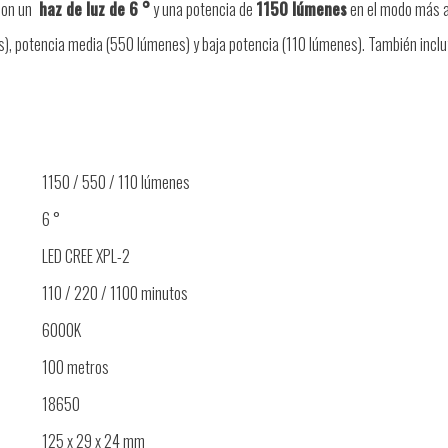
con un
haz de luz
de 6
°
y una potencia de
1150 lúmenes
en el modo más a
s), potencia media (550 lúmenes) y baja potencia (110 lúmenes). También incl
1150 / 550 / 110 lúmenes
6
°
LED CREE XPL-2
110 / 220 / 1100 minutos
6000K
100 metros
18650
125 x 29 x 24 mm