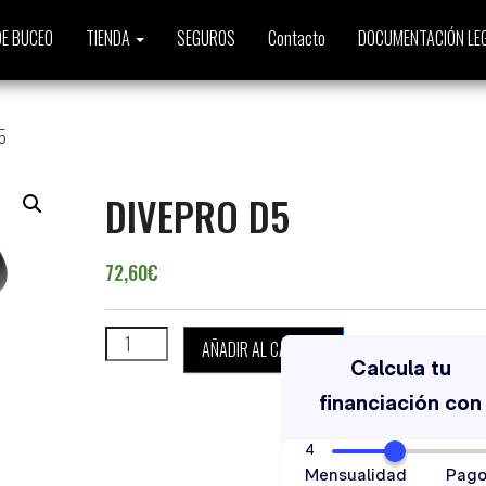
E BUCEO
TIENDA
SEGUROS
Contacto
DOCUMENTACIÓN LE
5
DIVEPRO D5
72,60
€
DIVEPRO D5 cantidad
AÑADIR AL CARRITO