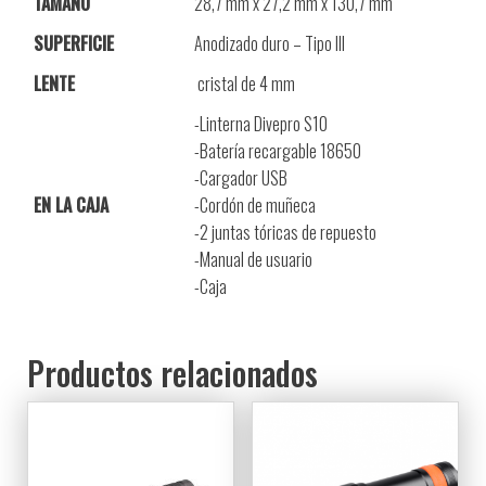
TAMAÑO
28,7 mm x 27,2 mm x 130,7 mm
SUPERFICIE
Anodizado duro – Tipo III
LENTE
cristal de 4 mm
-Linterna Divepro S10
-Batería recargable 18650
-Cargador USB
EN LA CAJA
-Cordón de muñeca
-2 juntas tóricas de repuesto
-Manual de usuario
-Caja
Productos relacionados