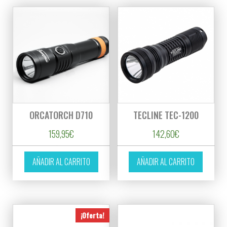
ORCATORCH D710
TECLINE TEC-1200
159,95
€
142,60
€
AÑADIR AL CARRITO
AÑADIR AL CARRITO
¡Oferta!