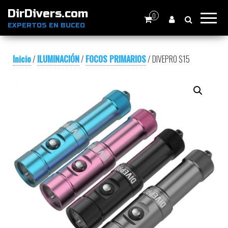
DirDivers.com
0
EXPERTOS EN BUCEO
Inicio
/
ILUMINACIÓN
/
FOCOS PRIMARIOS
/ DIVEPRO S15