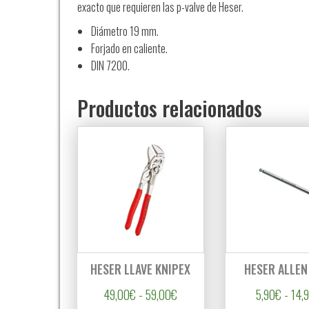
exacto que requieren las p-valve de Heser.
Diámetro 19 mm.
Forjado en caliente.
DIN 7200.
Productos relacionados
HESER LLAVE KNIPEX
HESER ALLEN
Rango de precios: desde 49,0
49,00
€
-
59,00
€
5,90
€
-
14,