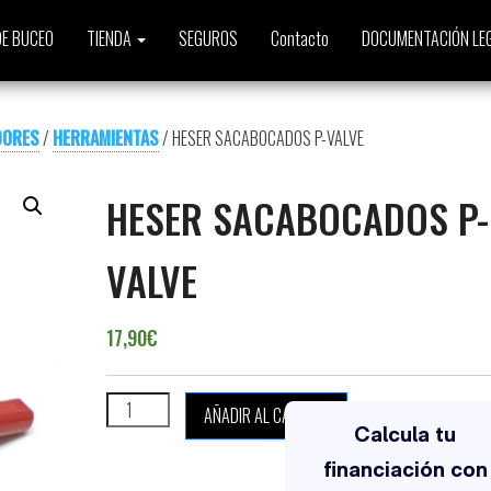
E BUCEO
TIENDA
SEGUROS
Contacto
DOCUMENTACIÓN LE
DORES
/
HERRAMIENTAS
/ HESER SACABOCADOS P-VALVE
HESER SACABOCADOS P-
VALVE
17,90
€
HESER SACABOCADOS P-VALVE cantidad
AÑADIR AL CARRITO