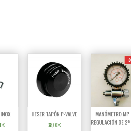
¡O
 INOX
HESER TAPÓN P-VALVE
MANÓMETRO MP
REGULACIÓN DE 2ª
0€ hasta 59,00€
Rango de precios: desde 5,90€ hasta 14,90€
90
€
38,00
€