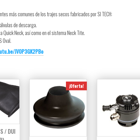
tes más comunes de los trajes secos fabricados por SI TECH:
válvulas de descarga.
ma Quick Neck, así como en el sistema Neck Tite.
S Oval.
outu.be/JVOP3GK2PBo
¡Oferta!
S / DUI
R)