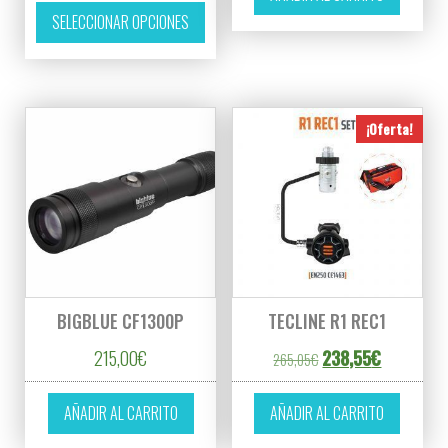
Este producto tiene múltiples variantes. L
SELECCIONAR OPCIONES
¡Oferta!
BIGBLUE CF1300P
TECLINE R1 REC1
El precio original er
El precio a
215,00
€
238,55
€
265,05
€
AÑADIR AL CARRITO
AÑADIR AL CARRITO