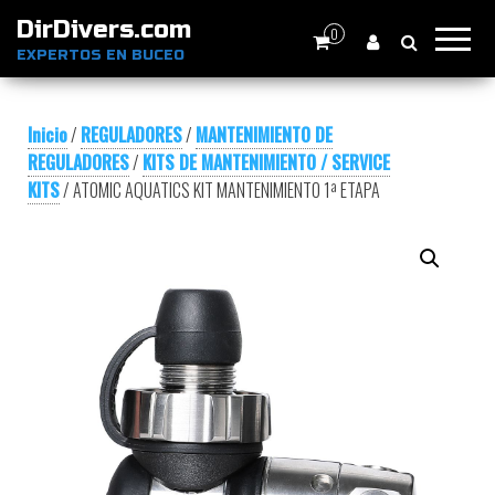
DirDivers.com
0
EXPERTOS EN BUCEO
Inicio
/
REGULADORES
/
MANTENIMIENTO DE
REGULADORES
/
KITS DE MANTENIMIENTO / SERVICE
KITS
/ ATOMIC AQUATICS KIT MANTENIMIENTO 1ª ETAPA