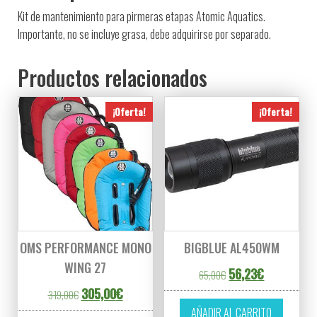
Kit de mantenimiento para pirmeras etapas Atomic Aquatics.
Importante, no se incluye grasa, debe adquirirse por separado.
Productos relacionados
¡Oferta!
¡Oferta!
OMS PERFORMANCE MONO
BIGBLUE AL450WM
WING 27
El precio original er
El precio ac
56,23
€
65,00
€
El precio original era: 319,00€.
El precio actual es: 305,00€.
305,00
€
319,00
€
AÑADIR AL CARRITO