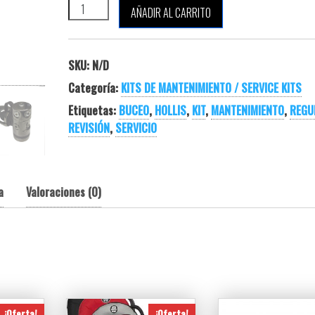
HOLLIS KIT MANTENIMIENTO 1ª ETAPAS cantidad
AÑADIR AL CARRITO
SKU:
N/D
Categoría:
KITS DE MANTENIMIENTO / SERVICE KITS
Etiquetas:
BUCEO
,
HOLLIS
,
KIT
,
MANTENIMIENTO
,
REGU
REVISIÓN
,
SERVICIO
a
Valoraciones (0)
¡Oferta!
¡Oferta!