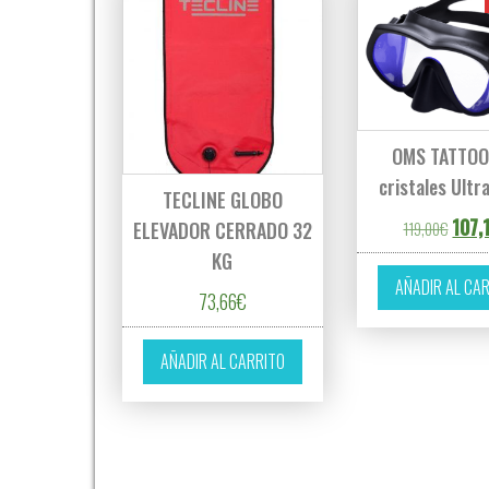
OMS TATTOO
cristales Ultr
TECLINE GLOBO
El pre
107,
ELEVADOR CERRADO 32
119,00
€
KG
AÑADIR AL CA
73,66
€
AÑADIR AL CARRITO