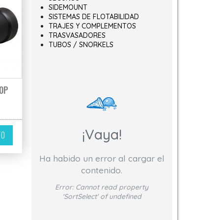
SIDEMOUNT
SISTEMAS DE FLOTABILIDAD
TRAJES Y COMPLEMENTOS
TRASVASADORES
TUBOS / SNORKELS
00P
¡Vaya!
TO
variantes. Las opciones se pueden elegir en la página de producto
Ha habido un error al cargar el
contenido.
Error:
Cannot read property
'SortSelect' of undefined