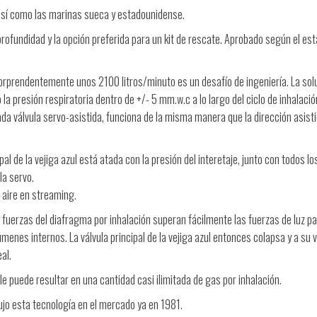
así como las marinas sueca y estadounidense.
 profundidad y la opción preferida para un kit de rescate. Aprobado según el es
 sorprendentemente unos 2100 litros/minuto es un desafío de ingeniería. La sol
a presión respiratoria dentro de +/- 5 mm.w.c a lo largo del ciclo de inhalació
a válvula servo-asistida, funciona de la misma manera que la dirección asist
.
ipal de la vejiga azul está atada con la presión del interetaje, junto con todos lo
la servo.
aire en streaming.
as fuerzas del diafragma por inhalación superan fácilmente las fuerzas de luz pa
lúmenes internos. La válvula principal de la vejiga azul entonces colapsa y a su 
al.
e puede resultar en una cantidad casi ilimitada de gas por inhalación.
jo esta tecnología en el mercado ya en 1981.