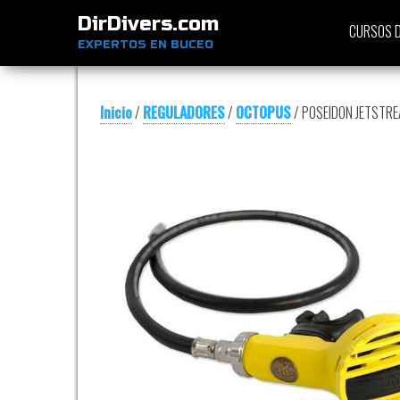
DirDivers.com
CURSOS D
EXPERTOS EN BUCEO
Inicio
/
REGULADORES
/
OCTOPUS
/ POSEIDON JETSTR