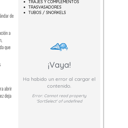
TRAJES Y COMPLEMENTOS
TRASVASADORES
TUBOS / SNORKELS
tándar de
ución a
n,
ida que
¡Vaya!
s
Ha habido un error al cargar el
contenido.
ra abrir
vez deja
Error:
Cannot read property
'SortSelect' of undefined