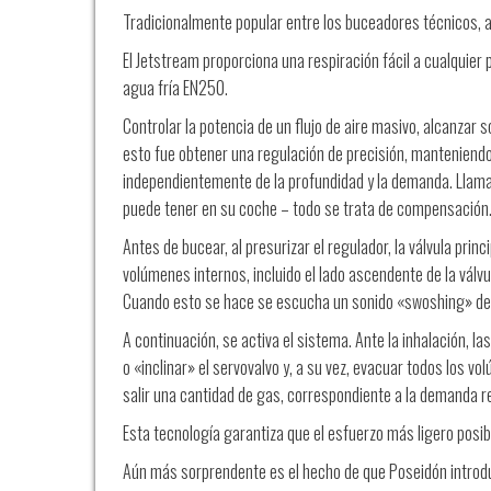
Tradicionalmente popular entre los buceadores técnicos, 
El Jetstream proporciona una respiración fácil a cualquier
agua fría EN250.
Controlar la potencia de un flujo de aire masivo, alcanzar
esto fue obtener una regulación de precisión, manteniendo l
independientemente de la profundidad y la demanda. Llamad
puede tener en su coche – todo se trata de compensación
Antes de bucear, al presurizar el regulador, la válvula princ
volúmenes internos, incluido el lado ascendente de la válvu
Cuando esto se hace se escucha un sonido «swoshing» de 
A continuación, se activa el sistema. Ante la inhalación, l
o «inclinar» el servovalvo y, a su vez, evacuar todos los vo
salir una cantidad de gas, correspondiente a la demanda re
Esta tecnología garantiza que el esfuerzo más ligero posibl
Aún más sorprendente es el hecho de que Poseidón introdu