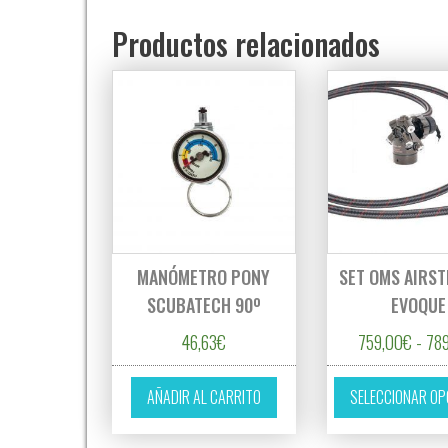
Productos relacionados
MANÓMETRO PONY
SET OMS AIRS
SCUBATECH 90º
EVOQUE
46,63
€
759,00
€
-
78
AÑADIR AL CARRITO
SELECCIONAR OP