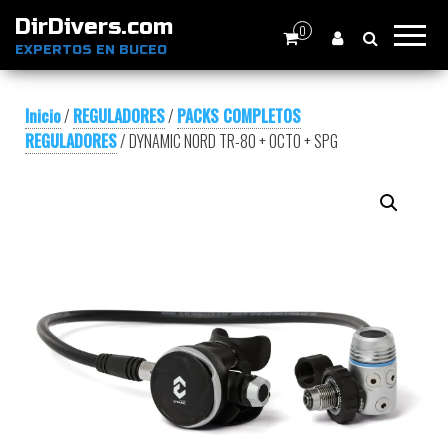
DirDivers.com
0
EXPERTOS EN BUCEO
Inicio
/
REGULADORES
/
PACKS COMPLETOS
REGULADORES
/ DYNAMIC NORD TR-80 + OCTO + SPG