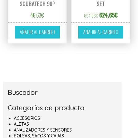
SCUBATECH 90º
SET
El precio original er
El precio a
46,63
€
624,65
€
694,06
€
AÑADIR AL CARRITO
AÑADIR AL CARRITO
Buscador
Categorías de producto
ACCESORIOS
ALETAS
ANALIZADORES Y SENSORES
BOLSAS, SACOS Y CAJAS