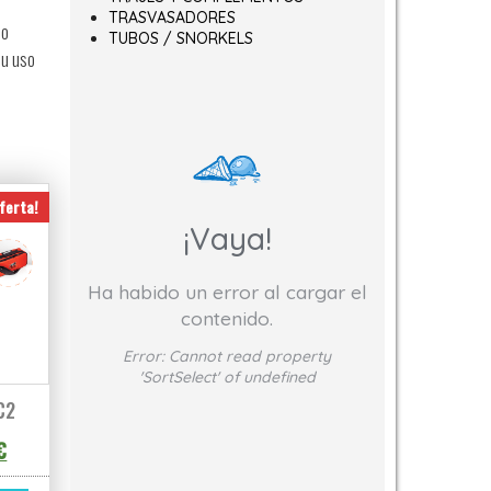
TRASVASADORES
do
TUBOS / SNORKELS
su uso
ferta!
¡Vaya!
Ha habido un error al cargar el
contenido.
Error:
Cannot read property
'SortSelect' of undefined
C2
 original era: 391,69€.
El precio actual es: 352,52€.
€