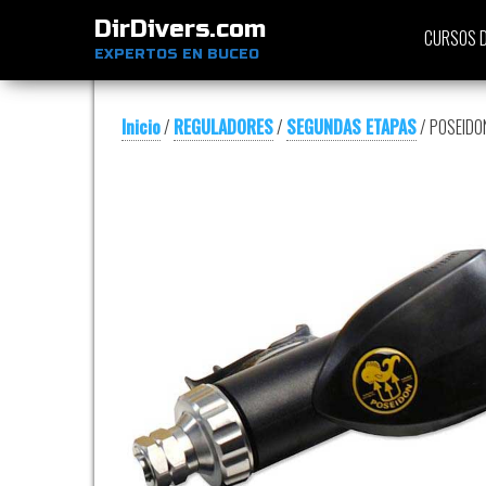
DirDivers.com
CURSOS D
EXPERTOS EN BUCEO
Inicio
/
REGULADORES
/
SEGUNDAS ETAPAS
/ POSEIDO