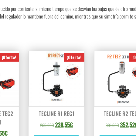
 inducido por corriente, al mismo tiempo que se desvían burbujas que de otro mo
del regulador lo mantiene fuera del camino, mientras que su simetría permite 
¡Oferta!
¡Oferta!
¡O
E TEC2
TECLINE R1 REC1
TECLINE R2 TE
T
El precio original era: 265,05€.
El precio actual es: 238,55€.
El precio
238,55
€
352,52
265,05
€
391,69
€
cio original era: 694,06€.
El precio actual es: 624,65€.
65
€