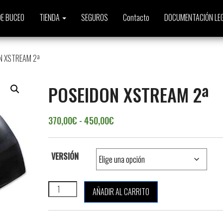
E BUCEO
TIENDA
SEGUROS
Contacto
DOCUMENTACIÓN LE
N XSTREAM 2ª
POSEIDON XSTREAM 2ª
Rango de precios: desde 370,
370,00
€
-
450,00
€
VERSIÓN
POSEIDON XSTREAM 2ª cantidad
AÑADIR AL CARRITO