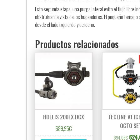
Esta segunda etapa, una purga lateral evita el flujo libre
obstruirían la vista de los buceadores. El pequeño tamaño 
desde el lado izquierdo y derecho.
Productos relacionados
HOLLIS 200LX DCX
TECLINE V1 IC
OCTO SE
689,95
€
El pre
624,
694,06
€