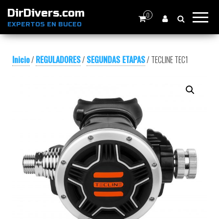
DirDivers.com
0
EXPERTOS EN BUCEO
Inicio
/
REGULADORES
/
SEGUNDAS ETAPAS
/ TECLINE TEC1