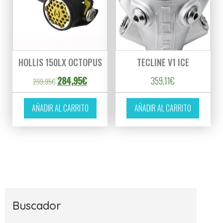
HOLLIS 150LX OCTOPUS
TECLINE V1 ICE
El precio original era: 299,95€.
El precio actual es: 284,95€.
284,95
€
359,11
€
299,95
€
AÑADIR AL CARRITO
AÑADIR AL CARRITO
Buscador