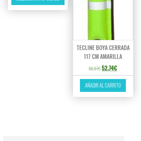
TECLINE BOYA CERRADA
117 CM AMARILLA
El precio original er
El precio act
52,74
€
60,07
€
AÑADIR AL CARRITO