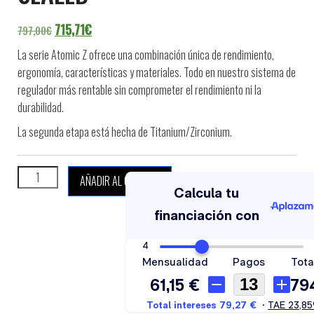
El precio original era: 797,00€.
El precio actual es: 715,71€.
715,71
€
797,00
€
La serie Atomic Z ofrece una combinación única de rendimiento,
ergonomía, características y materiales. Todo en nuestro sistema de
regulador más rentable sin comprometer el rendimiento ni la
durabilidad.
La segunda etapa está hecha de Titanium/Zirconium.
ATOMIC AQUATICS Z3 SEALED cantidad
AÑADIR AL CARRITO