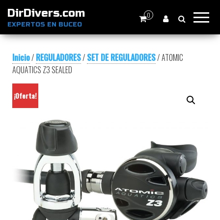
DirDivers.com
0
EXPERTOS EN BUCEO
Inicio
/
REGULADORES
/
SET DE REGULADORES
/ ATOMIC
AQUATICS Z3 SEALED
¡Oferta!