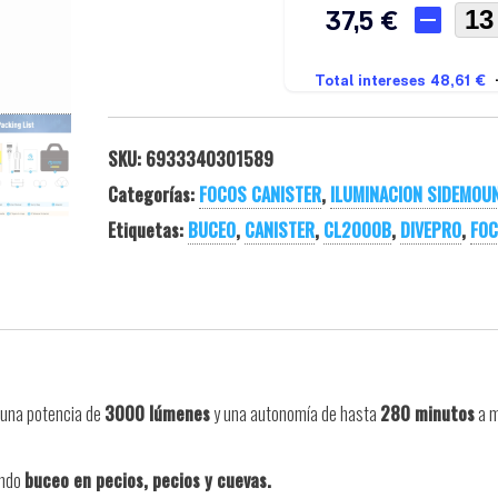
SKU:
6933340301589
Categorías:
FOCOS CANISTER
,
ILUMINACION SIDEMOU
Etiquetas:
BUCEO
,
CANISTER
,
CL2000B
,
DIVEPRO
,
FO
 una potencia de
3000 lúmenes
y una autonomía de hasta
280 minutos
a 
endo
buceo en pecios, pecios y cuevas.