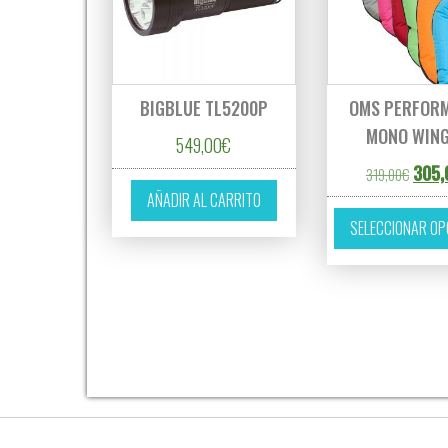
BIGBLUE TL5200P
OMS PERFOR
MONO WING
549,00
€
El pre
305,
319,00
€
AÑADIR AL CARRITO
SELECCIONAR OP