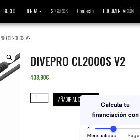
E BUCEO
TIENDA
SEGUROS
Contacto
DOCUMENTACIÓN LE
EPRO CL2000S V2
DIVEPRO CL2000S V2
438,90
€
DIVEPRO CL2000S V2 cantidad
AÑADIR AL CARRITO