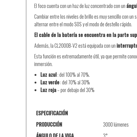
El foco cuenta con un haz de luz concentrado con un
ángu
Cambiar entre los niveles de brillo es muy sencillo con un
alternar entre el modo SOS y el modo de destello rápido.
El cable de la batería se encuentra en la parte su
Además, la CL2000B-V2 está equipada con un
interrupt
Esta función es extremadamente útil, ya que permite conoc
inmersión.
Luz azul
: del 100% al 70%.
Luz verde
: del 70% al 30%
Luz roja
– por debajo del 30%
ESPECIFICACIÓN
PRODUCCIÓN
3000 lúmenes
ÁNGULO DE LA VIGA
3°