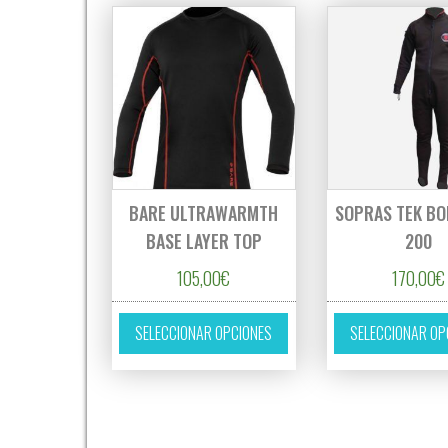
BARE ULTRAWARMTH
SOPRAS TEK B
BASE LAYER TOP
200
105,00
€
170,00
€
Este producto tiene múltipl
SELECCIONAR OPCIONES
SELECCIONAR OP