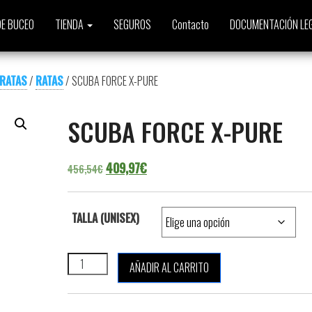
E BUCEO
TIENDA
SEGUROS
Contacto
DOCUMENTACIÓN LE
 RATAS
/
RATAS
/ SCUBA FORCE X-PURE
SCUBA FORCE X-PURE
El precio original era: 456,54€.
El precio actual es: 409,97€.
409,97
€
456,54
€
TALLA (UNISEX)
SCUBA FORCE X-PURE cantidad
AÑADIR AL CARRITO