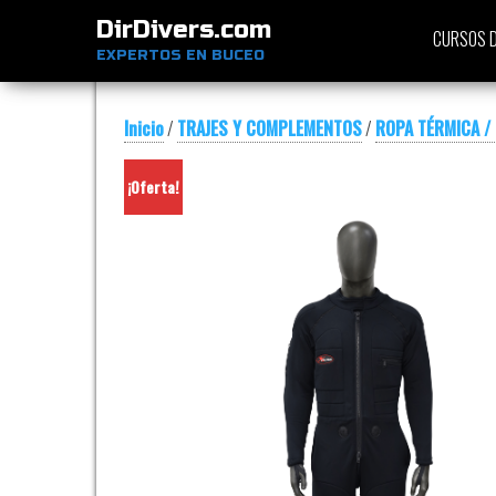
DirDivers.com
CURSOS D
EXPERTOS EN BUCEO
Inicio
/
TRAJES Y COMPLEMENTOS
/
ROPA TÉRMICA /
¡Oferta!