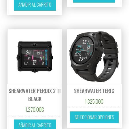
AÑADIR AL CARRITO
SHEARWATER PERDIX 2 TI
SHEARWATER TERIC
BLACK
1.325,00
€
1.270,00
€
Este p
SELECCIONAR OPCIONES
AÑADIR AL CARRITO