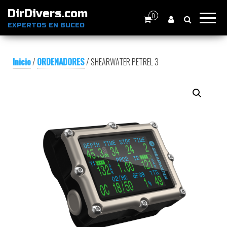
DirDivers.com
0
EXPERTOS EN BUCEO
Inicio
/
ORDENADORES
/ SHEARWATER PETREL 3