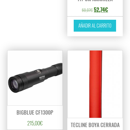
El precio original er
El precio act
52,74
€
60,07
€
AÑADIR AL CARRITO
BIGBLUE CF1300P
215,00
€
TECLINE BOYA CERRADA