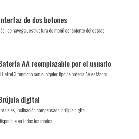
Interfaz de dos botones
Fácil de navegar, estructura de menú consciente del estado
Batería AA reemplazable por el usuario
El Petrel 3 funciona con cualquier tipo de batería AA estándar
Brújula digital
Tres ejes, inclinación compensada, brújula digital
Disponible en todos los modos