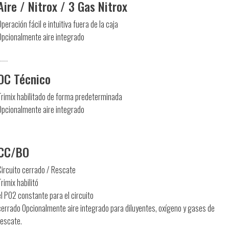
Aire / Nitrox / 3 Gas Nitrox
Operación fácil e intuitiva fuera de la caja
Opcionalmente aire integrado
OC Técnico
Trimix habilitado de forma predeterminada
Opcionalmente aire integrado
CC/BO
Circuito cerrado / Rescate
Trimix habilitó
el PO2 constante para el circuito
cerrado Opcionalmente aire integrado para diluyentes, oxígeno y gases de
rescate.