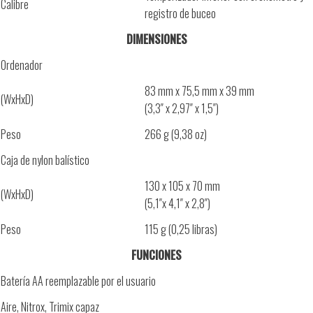
Calibre
registro de buceo
DIMENSIONES
Ordenador
83 mm x 75,5 mm x 39 mm
(WxHxD)
(3,3″ x 2,97″ x 1,5″)
Peso
266 g (9,38 oz)
Caja de nylon balístico
130 x 105 x 70 mm
(WxHxD)
(5,1″x 4,1″ x 2,8″)
Peso
115 g (0,25 libras)
FUNCIONES
Batería AA reemplazable por el usuario
Aire, Nitrox, Trimix capaz