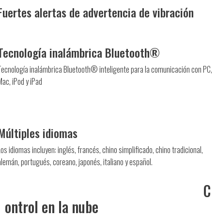
Fuertes alertas de advertencia de vibración
Tecnología inalámbrica Bluetooth®
Tecnología inalámbrica Bluetooth® inteligente para la comunicación con PC,
Mac, iPod y iPad
Múltiples idiomas
Los idiomas incluyen: inglés, francés, chino simplificado, chino tradicional,
alemán, portugués, coreano, japonés, italiano y español.
C
ontrol en la nube