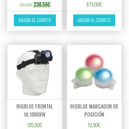
El precio original era: 265,05€.
El precio actual es: 238,55€.
238,55
€
879,00
€
265,05
€
AÑADIR AL CARRITO
AÑADIR AL CARRITO
BIGBLUE FRONTAL
BIGBLUE MARCADOR DE
HL1000XW
POSICIÓN
185,00
€
10,90
€