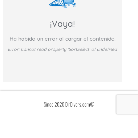
¡Vaya!
Ha habido un error al cargar el contenido.
Error:
Cannot read property 'SortSelect' of undefined
Since 2020 DirDivers.com©
Avisos
Lista
de
valoraciones