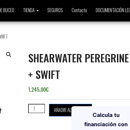
E BUCEO
TIENDA
SEGUROS
Contacto
DOCUMENTACIÓN LE
SWIFT
SHEARWATER PEREGRINE
+ SWIFT
1.245,00
€
SHEARWATER PEREGRINE TX + SWIFT cantidad
AÑADIR AL CARRITO