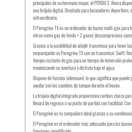
principales de su hermano mayor, el PERDIX 2. Ahora dispo
una brújula digital. Diseñado para buceadores deportivos,
extraordinario.
El Peregrine TX es un ordenador de buceo multi-gas para b
nitrox como gas de fondo + 2 gases descompresivos com
Gracias a la posibilidad de añadir transmisor para tener las
emparejando su Peregrine TX con un transmisor Swift.
Rec
tiempo restante de gas para un tiempo de inmersión prolo
maximizando su aventura y disfrute bajo el agua.
Dispone de función sidemount, lo que significa que puede 
ayudar con los cambios de tanque durante el buceo.
La brújula digital integrada proporciona rumbos claros pa
llevará de regreso a su punto de partida con facilidad.
Con 
El Peregrine es tu compañero ideal gracias a su combinació
El Peregrine es el ordenador más adecuado para los buce
funciones simplificado.