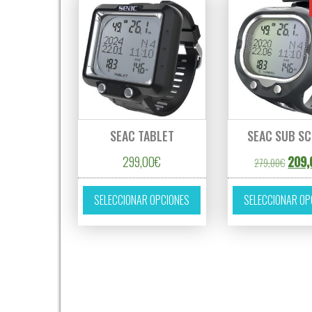
SEAC TABLET
SEAC SUB S
El pre
299,00
€
209,
279,00
€
Este producto tiene múltipl
SELECCIONAR OPCIONES
SELECCIONAR OP