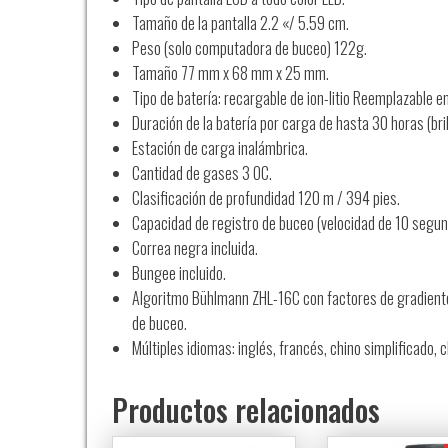
Tamaño de la pantalla 2.2 «/ 5.59 cm.
Peso (solo computadora de buceo) 122g.
Tamaño 77 mm x 68 mm x 25 mm.
Tipo de batería: recargable de ion-litio Reemplazable en
Duración de la batería por carga de hasta 30 horas (bril
Estación de carga inalámbrica.
Cantidad de gases 3 OC.
Clasificación de profundidad 120 m / 394 pies.
Capacidad de registro de buceo (velocidad de 10 seg
Correa negra incluida.
Bungee incluido.
Algoritmo Bühlmann ZHL-16C con factores de gradiente
de buceo.
Múltiples idiomas: inglés, francés, chino simplificado, c
Productos relacionados