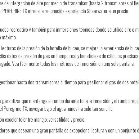
ne de integración de aire por medio de transmisor (hasta 2 transmisores al tie
 el PEREGRINE TX ofrece la reconocida experiencia Shearwater a un precio
uceo recreativo y también para inmersiones técnicas donde se utilice aire o 
o máximo.
 lecturas de la presión de la botella de buceo, se mejora la
experiencia de buc
iba datos de presión de gas en tiempo real y benefíciese de cálculos precisos
ngado.
Vea fácilmente todas las métricas de inmersión en una sola pantalla,
gestionar hasta dos transmisores al tiempo para gestionar el gas de dos botel
ra garantizar que mantenga el rumbo durante toda la inmersión y el rumbo recí
el Peregrine TX, navegar bajo el agua nunca ha sido tan sencillo.
n excelente entre manejo, versatilidad y precio.
adores
que desean una gran pantalla de excepcional lectura y con un conjunto 