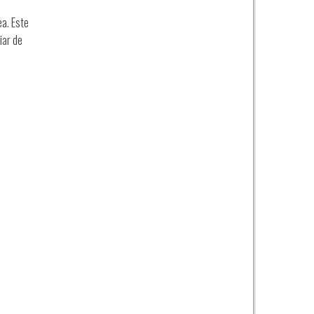
ea.
Este
iar de