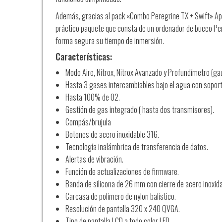
Además, gracias al pack «
Combo Peregrine TX + Swift»
Ap
práctico paquete que consta de un ordenador de buceo Per
forma segura su tiempo de inmersión.
Características:
Modo Aire,
Nitrox,
Nitrox Avanzado y Profundímetro (ga
Hasta 3 gases intercambiables bajo el agua con sopo
Hasta 100% de O2.
Gestión de gas integrado ( hasta dos transmisores).
Compás/brujula
Botones de acero inoxidable 316.
Tecnología inalámbrica de transferencia de datos.
Alertas de vibración.
Función de actualizaciones de firmware.
Banda de silicona de 26 mm con cierre de acero inoxida
Carcasa de polímero de nylon balístico.
Resolución de pantalla 320 x 240 QVGA.
Tipo de pantalla LCD a todo color LED.