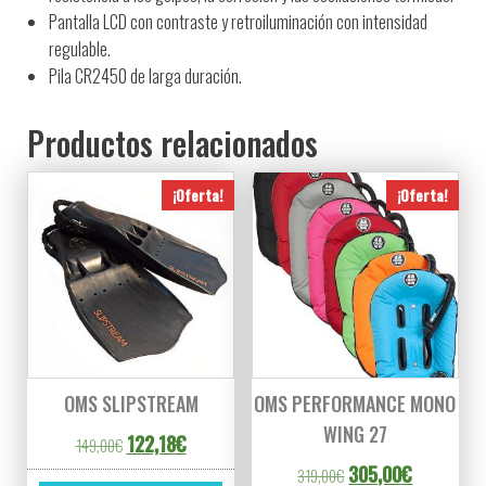
Pantalla LCD con contraste y retroiluminación con intensidad
regulable.
Pila CR2450 de larga duración.
Productos relacionados
¡Oferta!
¡Oferta!
OMS SLIPSTREAM
OMS PERFORMANCE MONO
WING 27
El precio original era: 149,00€.
El precio actual es: 122,18€.
122,18
€
149,00
€
El precio original era
El precio a
305,00
€
319,00
€
Este producto tiene múltiples variantes. L