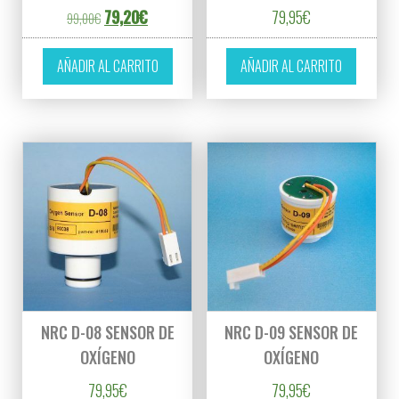
El precio original era: 99,00€.
El precio actual es: 79,20€.
79,20
€
79,95
€
99,00
€
AÑADIR AL CARRITO
AÑADIR AL CARRITO
NRC D-08 SENSOR DE
NRC D-09 SENSOR DE
OXÍGENO
OXÍGENO
79,95
€
79,95
€