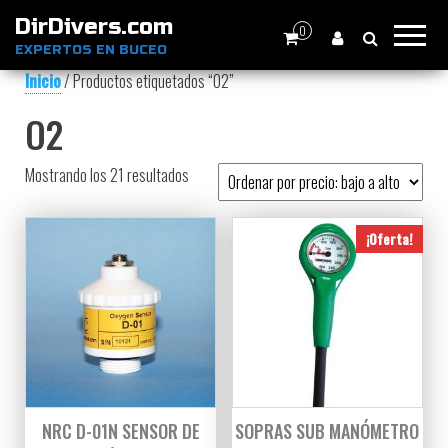
DirDivers.com
0
EXPERTOS EN BUCEO
Inicio
/ Productos etiquetados “O2”
O2
Ordenado por precio: bajo a alto
Mostrando los 21 resultados
¡Oferta!
NRC D-01N SENSOR DE
SOPRAS SUB MANÓMETRO