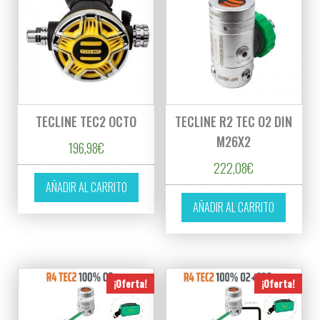
TECLINE TEC2 OCTO
TECLINE R2 TEC O2 DIN
M26X2
196,98
€
222,08
€
AÑADIR AL CARRITO
AÑADIR AL CARRITO
¡Oferta!
¡Oferta!