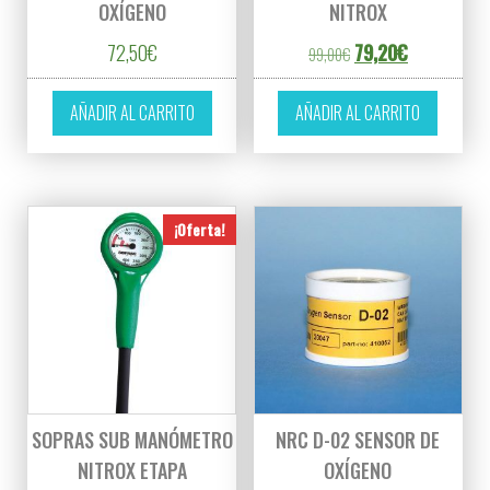
OXÍGENO
NITROX
El precio original er
El precio ac
72,50
€
79,20
€
99,00
€
AÑADIR AL CARRITO
AÑADIR AL CARRITO
¡Oferta!
SOPRAS SUB MANÓMETRO
NRC D-02 SENSOR DE
NITROX ETAPA
OXÍGENO