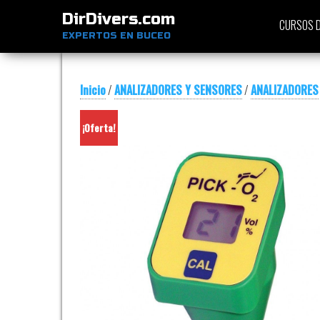
DirDivers.com
CURSOS D
EXPERTOS EN BUCEO
Inicio
/
ANALIZADORES Y SENSORES
/
ANALIZADORES
¡Oferta!