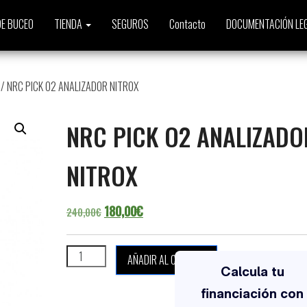
E BUCEO
TIENDA
SEGUROS
Contacto
DOCUMENTACIÓN LE
/ NRC PICK O2 ANALIZADOR NITROX
NRC PICK O2 ANALIZADO
NITROX
El precio original era: 240,00€.
El precio actual es: 180,00€.
180,00
€
240,00
€
NRC PICK O2 ANALIZADOR NITROX cantidad
AÑADIR AL CARRITO