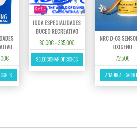
IDDA ESPECIALIDADES
BUCEO RECREATIVO
IDADES
NRC D-03 SENSO
Rango de precios: desde 80,00€
80,00
€
-
335,00
€
ATIVO
OXÍGENO
Este producto tiene múltiples 
Rango de precios: desde 90,00€ hasta 350,00€
,00
€
72,50
€
SELECCIONAR OPCIONES
Este producto tiene múltiples variantes. Las opciones se pueden eleg
CIONES
AÑADIR AL CARRI