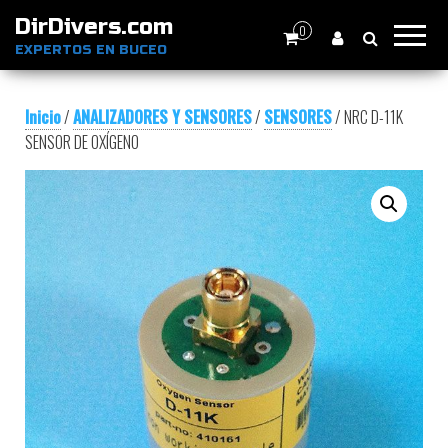
DirDivers.com
0
EXPERTOS EN BUCEO
Inicio
/
ANALIZADORES Y SENSORES
/
SENSORES
/ NRC D-11K
SENSOR DE OXÍGENO