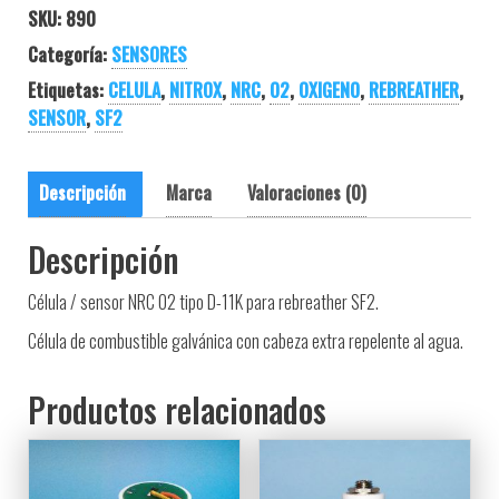
SKU:
890
Categoría:
SENSORES
Etiquetas:
CELULA
,
NITROX
,
NRC
,
O2
,
OXIGENO
,
REBREATHER
,
SENSOR
,
SF2
Descripción
Marca
Valoraciones (0)
Descripción
Célula / sensor NRC O2 tipo D-11K para rebreather SF2.
Célula de combustible galvánica con cabeza extra repelente al agua.
Productos relacionados