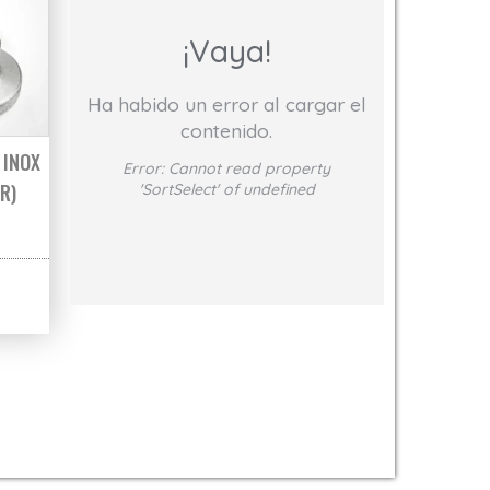
¡Vaya!
Ha habido un error al cargar el
contenido.
 INOX
Error:
Cannot read property
R)
'SortSelect' of undefined
sta 41,33€
 original era: 30,00€.
El precio actual es: 24,00€.
ir en la página de producto
variantes. Las opciones se pueden elegir en la página de producto