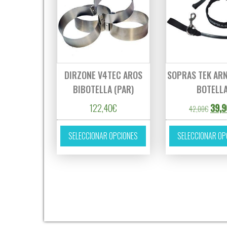
DIRZONE V4TEC AROS
SOPRAS TEK AR
BIBOTELLA (PAR)
BOTELL
El pr
122,40
€
39,9
42,00
€
Este producto tiene múltipl
SELECCIONAR OPCIONES
SELECCIONAR OP