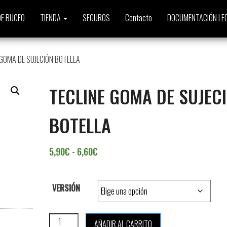
E BUCEO
TIENDA
SEGUROS
Contacto
DOCUMENTACIÓN LE
 GOMA DE SUJECIÓN BOTELLA
TECLINE GOMA DE SUJEC
BOTELLA
Rango de precios: desde 5,90€ hast
5,90
€
-
6,60
€
VERSIÓN
TECLINE GOMA DE SUJECIÓN BOTELLA cantidad
AÑADIR AL CARRITO