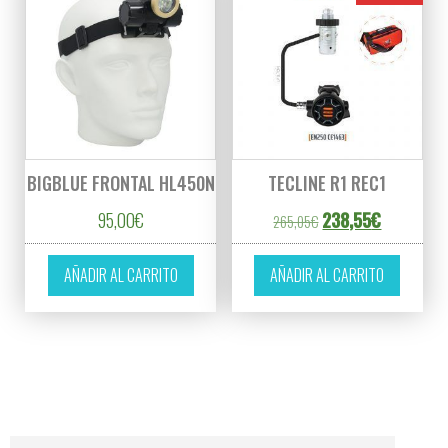
BIGBLUE FRONTAL HL450N
TECLINE R1 REC1
El precio original er
El precio a
95,00
€
238,55
€
265,05
€
AÑADIR AL CARRITO
AÑADIR AL CARRITO