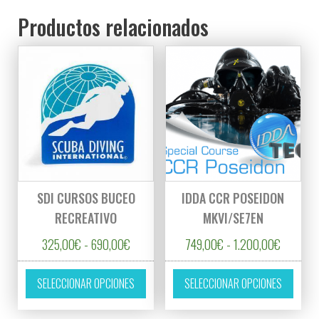
Productos relacionados
SDI CURSOS BUCEO
IDDA CCR POSEIDON
RECREATIVO
MKVI/SE7EN
Rango de precios: desde 325,00€ hasta 6
Rango de
325,00
€
-
690,00
€
749,00
€
-
1.200,00
€
Este producto tiene múltiples variantes. L
Este p
SELECCIONAR OPCIONES
SELECCIONAR OPCIONES