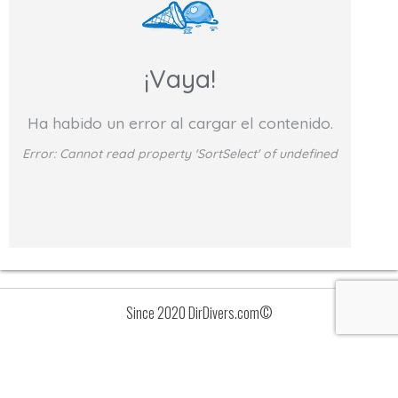
¡Vaya!
Ha habido un error al cargar el contenido.
Error:
Cannot read property 'SortSelect' of undefined
Since 2020 DirDivers.com©
Avisos
Lista
de