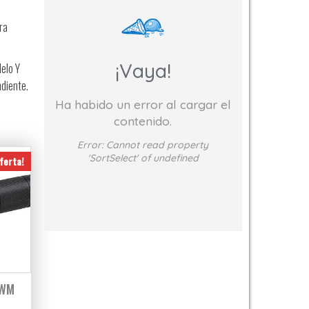
ra
¡Vaya!
delo Y
ndiente.
Ha habido un error al cargar el
contenido.
Error:
Cannot read property
'SortSelect' of undefined
ferta!
0WM