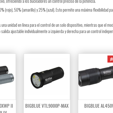
tivo, ofreciendo a los buceadores un control preciso de la potencia.
0% (rojo), 50% (amarillo) y 25% (azul). Esto permite una máxima flexibilidad pa
s una unidad en línea para el control de un solo dispositivo, mientras que el mo
e salida ajustable individualmente a izquierda y derecha para un control indepe
¡O
0XWP II
BIGBLUE VTL9000P-MAX
BIGBLUE AL45
Y IV