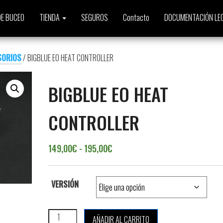
E BUCEO
TIENDA
SEGUROS
Contacto
DOCUMENTACIÓN LE
SORIOS
/ BIGBLUE EO HEAT CONTROLLER
BIGBLUE EO HEAT
CONTROLLER
Rango de precios: desde 149,0
149,00
€
-
195,00
€
VERSIÓN
BIGBLUE EO HEAT CONTROLLER cantidad
AÑADIR AL CARRITO