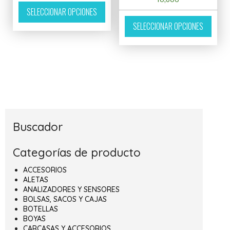
Este producto tiene múltiples variantes. L
SELECCIONAR OPCIONES
Este p
SELECCIONAR OPCIONES
Buscador
Categorías de producto
ACCESORIOS
ALETAS
ANALIZADORES Y SENSORES
BOLSAS, SACOS Y CAJAS
BOTELLAS
BOYAS
CARCASAS Y ACCESORIOS