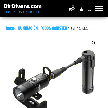
DirDivers.com
0
EXPERTOS EN BUCEO
Inicio
/
ILUMINACIÓN
/
FOCOS CANISTER
/ DIVEPRO MC3000