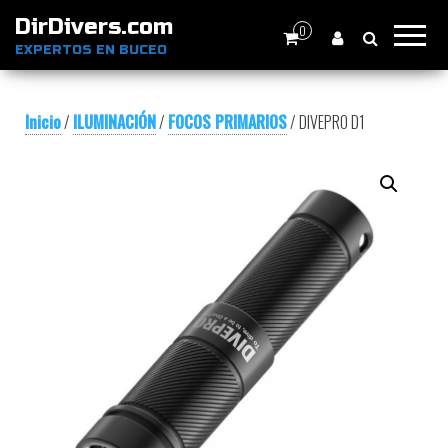
DirDivers.com
0
EXPERTOS EN BUCEO
Inicio
/
ILUMINACIÓN
/
FOCOS PRIMARIOS
/ DIVEPRO D1