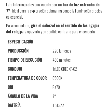
Esta linterna profesional cuenta con
un haz de luz estrecho de
7°
, ideal para la exploración submarina donde la iluminación precisa
es esencial.
Para encenderla,
gire el cabezal en el sentido de las agujas
del reloj
para apagarla y en sentido contrario para encenderla.
ESPECIFICACIÓN
PRODUCCIÓN
220 lúmenes
TIEMPO DE EJECUCIÓN
480 minutos
CONDUJO
1xLED CREE XP-G2
TEMPERATURA DE COLOR
6500K
CRI
Ra70
ÁNGULO DE LA VIGA
7°
BATERÍA
1 pila AA